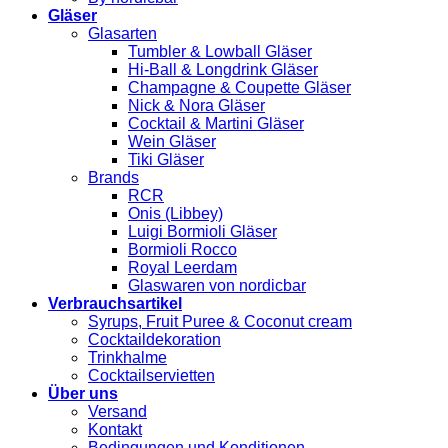
Gläser
Glasarten
Tumbler & Lowball Gläser
Hi-Ball & Longdrink Gläser
Champagne & Coupette Gläser
Nick & Nora Gläser
Cocktail & Martini Gläser
Wein Gläser
Tiki Gläser
Brands
RCR
Onis (Libbey)
Luigi Bormioli Gläser
Bormioli Rocco
Royal Leerdam
Glaswaren von nordicbar
Verbrauchsartikel
Syrups, Fruit Puree & Coconut cream
Cocktaildekoration
Trinkhalme
Cocktailservietten
Über uns
Versand
Kontakt
Bedingungen und Konditionen