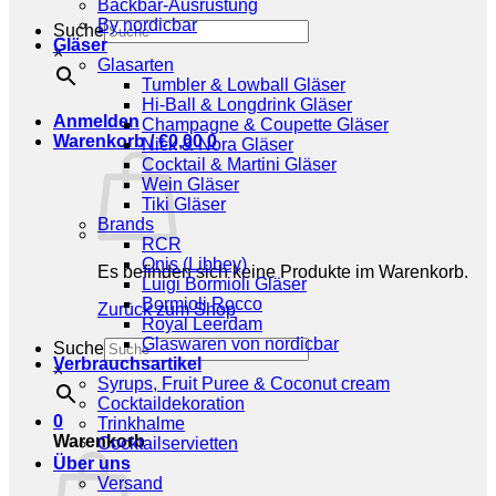
Backbar-Ausrüstung
By nordicbar
Suche
Gläser
×
Glasarten
Tumbler & Lowball Gläser
Hi-Ball & Longdrink Gläser
Anmelden
Champagne & Coupette Gläser
Warenkorb /
€
0,00
0
Nick & Nora Gläser
Cocktail & Martini Gläser
Wein Gläser
Tiki Gläser
Brands
RCR
Onis (Libbey)
Es befinden sich keine Produkte im Warenkorb.
Luigi Bormioli Gläser
Bormioli Rocco
Zurück zum Shop
Royal Leerdam
Glaswaren von nordicbar
Suche
Verbrauchsartikel
×
Syrups, Fruit Puree & Coconut cream
Cocktaildekoration
0
Trinkhalme
Warenkorb
Cocktailservietten
Über uns
Versand