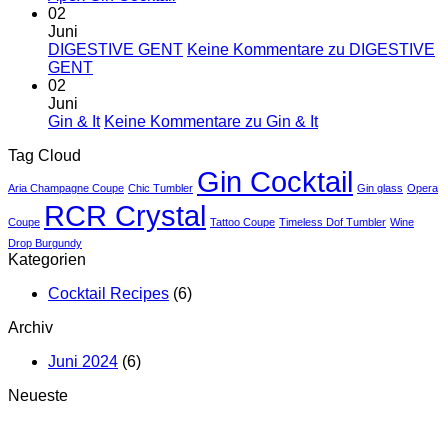
02
Juni
DIGESTIVE GENT
Keine Kommentare
zu DIGESTIVE
GENT
02
Juni
Gin & It
Keine Kommentare
zu Gin & It
Tag Cloud
Gin Cocktail
Aria Champagne Coupe
Chic Tumbler
Gin glass
Opera
RCR Crystal
Coupe
Tattoo Coupe
Timeless Dof Tumbler
Wine
Drop Burgundy
Kategorien
Cocktail Recipes
(6)
Archiv
Juni 2024
(6)
Neueste