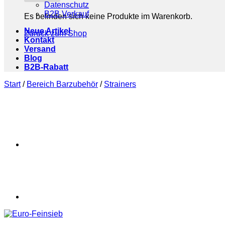
Datenschutz
B2B Verkauf
Es befinden sich keine Produkte im Warenkorb.
Neue Artikel
Zurück zum Shop
Kontakt
Versand
Blog
B2B-Rabatt
Start
/
Bereich Barzubehör
/
Strainers