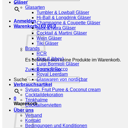
Gläser
×
Glasarten
Tumbler & Lowball Gläser
Hi-Ball & Longdrink Gläser
Anmelden
Champagne & Coupette Gläser
Warenkorb /
€
0,00
0
Nick & Nora Gläser
Cocktail & Martini Gläser
Wein Gläser
Tiki Gläser
Brands
RCR
Onis (Libbey)
Es befinden sich keine Produkte im Warenkorb.
Luigi Bormioli Gläser
Bormioli Rocco
Zurück zum Shop
Royal Leerdam
Glaswaren von nordicbar
Suche
Verbrauchsartikel
×
Syrups, Fruit Puree & Coconut cream
Cocktaildekoration
0
Trinkhalme
Warenkorb
Cocktailservietten
Über uns
Versand
Kontakt
Bedingungen und Konditionen