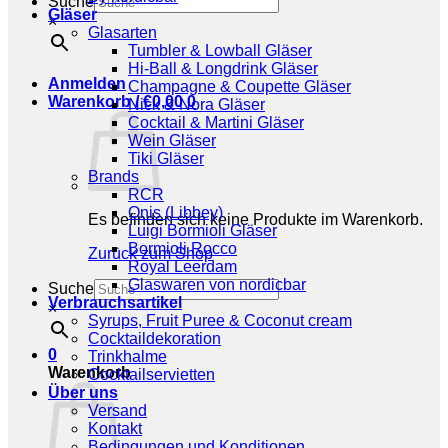
Suche
Gläser
×
Glasarten
Tumbler & Lowball Gläser
Hi-Ball & Longdrink Gläser
Anmelden
Champagne & Coupette Gläser
Warenkorb /
€
0,00
0
Nick & Nora Gläser
Cocktail & Martini Gläser
Wein Gläser
Tiki Gläser
Brands
RCR
Onis (Libbey)
Es befinden sich keine Produkte im Warenkorb.
Luigi Bormioli Gläser
Bormioli Rocco
Zurück zum Shop
Royal Leerdam
Glaswaren von nordicbar
Suche
Verbrauchsartikel
×
Syrups, Fruit Puree & Coconut cream
Cocktaildekoration
0
Trinkhalme
Warenkorb
Cocktailservietten
Über uns
Versand
Kontakt
Bedingungen und Konditionen