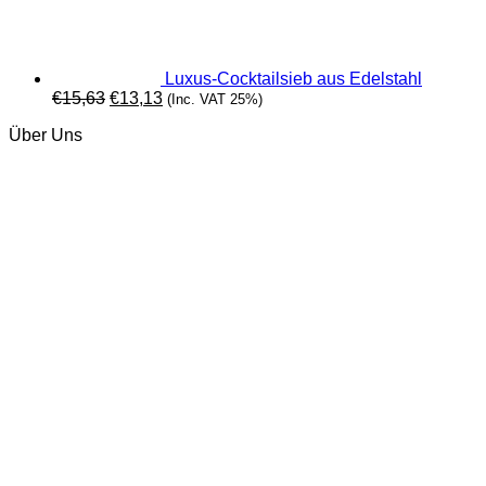
war:
ist:
€41,46
€37,49.
Luxus-Cocktailsieb aus Edelstahl
Ursprünglicher
Aktueller
€
15,63
€
13,13
(Inc. VAT 25%)
Preis
Preis
Über Uns
war:
ist:
€15,63
€13,13.