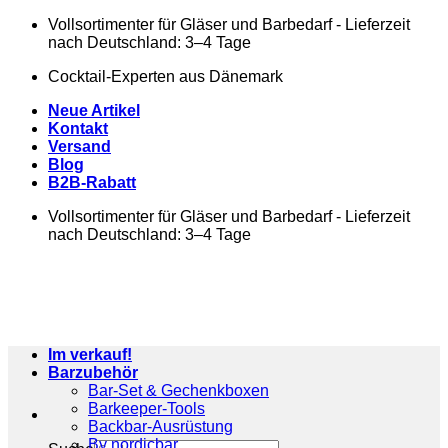
Zum
Vollsortimenter für Gläser und Barbedarf - Lieferzeit
Inhalt
nach Deutschland: 3–4 Tage
springen
Cocktail-Experten aus Dänemark
Neue Artikel
Kontakt
Versand
Blog
B2B-Rabatt
Vollsortimenter für Gläser und Barbedarf - Lieferzeit
nach Deutschland: 3–4 Tage
Im verkauf!
Barzubehör
Bar-Set & Gechenkboxen
Barkeeper-Tools
Backbar-Ausrüstung
By nordicbar