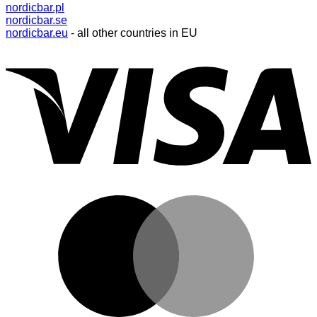
nordicbar.pl
nordicbar.se
nordicbar.eu
- all other countries in EU
V
M