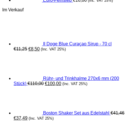
Euro-Feinsieb
€
16,66
(Inc. VAT 25%)
Im Verkauf
Il Doge Blue Curaçao Sirup - 70 cl
Ursprünglicher
Aktueller
€
11,25
€
8,50
(Inc. VAT 25%)
Preis
Preis
war:
ist:
€11,25
€8,50.
Rühr- und Trinkhalme 270x6 mm (200
Ursprünglicher
Aktueller
Stück)
€
110,00
€
100,00
(Inc. VAT 25%)
Preis
Preis
war:
ist:
€110,00
€100,00.
Boston Shaker Set aus Edelstahl
€
41,46
Ursprünglicher
Aktueller
€
37,49
(Inc. VAT 25%)
Preis
Preis