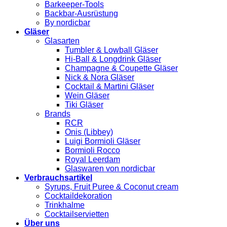
Barkeeper-Tools
Backbar-Ausrüstung
By nordicbar
Gläser
Glasarten
Tumbler & Lowball Gläser
Hi-Ball & Longdrink Gläser
Champagne & Coupette Gläser
Nick & Nora Gläser
Cocktail & Martini Gläser
Wein Gläser
Tiki Gläser
Brands
RCR
Onis (Libbey)
Luigi Bormioli Gläser
Bormioli Rocco
Royal Leerdam
Glaswaren von nordicbar
Verbrauchsartikel
Syrups, Fruit Puree & Coconut cream
Cocktaildekoration
Trinkhalme
Cocktailservietten
Über uns