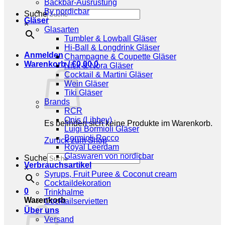
Backbar-Ausrüstung
By nordicbar
Suche
Gläser
×
Glasarten
Tumbler & Lowball Gläser
Hi-Ball & Longdrink Gläser
Anmelden
Champagne & Coupette Gläser
Warenkorb /
€
0,00
0
Nick & Nora Gläser
Cocktail & Martini Gläser
Wein Gläser
Tiki Gläser
Brands
RCR
Onis (Libbey)
Es befinden sich keine Produkte im Warenkorb.
Luigi Bormioli Gläser
Bormioli Rocco
Zurück zum Shop
Royal Leerdam
Glaswaren von nordicbar
Suche
Verbrauchsartikel
×
Syrups, Fruit Puree & Coconut cream
Cocktaildekoration
0
Trinkhalme
Warenkorb
Cocktailservietten
Über uns
Versand