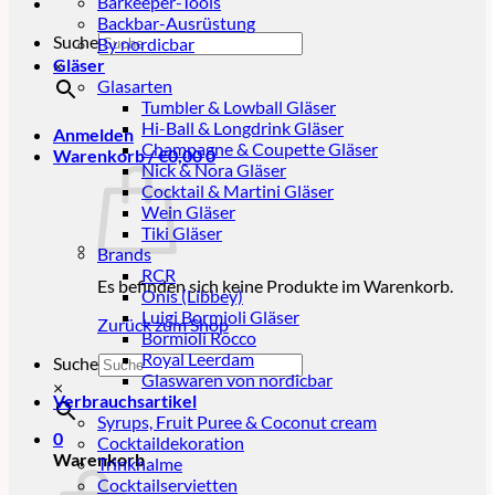
Barkeeper-Tools
Backbar-Ausrüstung
Suche
By nordicbar
Gläser
×
Glasarten
Tumbler & Lowball Gläser
Hi-Ball & Longdrink Gläser
Anmelden
Champagne & Coupette Gläser
Warenkorb /
€
0,00
0
Nick & Nora Gläser
Cocktail & Martini Gläser
Wein Gläser
Tiki Gläser
Brands
RCR
Es befinden sich keine Produkte im Warenkorb.
Onis (Libbey)
Luigi Bormioli Gläser
Zurück zum Shop
Bormioli Rocco
Royal Leerdam
Suche
Glaswaren von nordicbar
×
Verbrauchsartikel
Syrups, Fruit Puree & Coconut cream
0
Cocktaildekoration
Warenkorb
Trinkhalme
Cocktailservietten