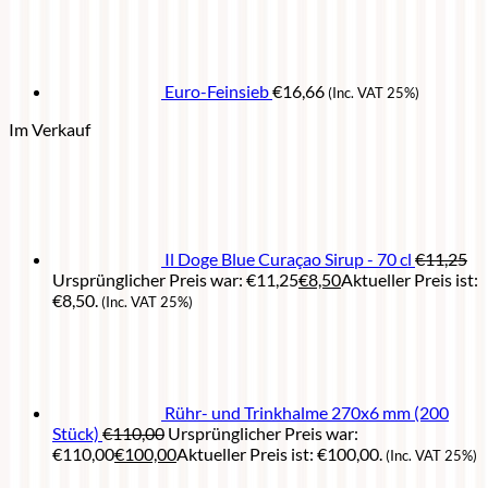
Euro-Feinsieb
€
16,66
(Inc. VAT 25%)
Im Verkauf
Il Doge Blue Curaçao Sirup - 70 cl
€
11,25
Ursprünglicher Preis war: €11,25
€
8,50
Aktueller Preis ist:
€8,50.
(Inc. VAT 25%)
Rühr- und Trinkhalme 270x6 mm (200
Stück)
€
110,00
Ursprünglicher Preis war:
€110,00
€
100,00
Aktueller Preis ist: €100,00.
(Inc. VAT 25%)