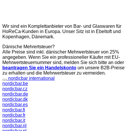
Wir sind ein Komplettanbieter von Bar- und Glaswaren für
HoReCa-Kunden in Europa. Unser Sitz ist in Ebeltoft und
Kopenhagen, Dänemark.
Dänische Mehrertsteuer?
Alle Preise sind inkl. dänischer Mehrwertsteuer von 25%
angegeben. Wenn Sie ein professioneller Käufer mit EU-
Mehrwertsteuernummer sind, melden Sie sich bitte an oder
beantragen Sie ein Handelskonto
um unsere B2B-Preise
zu erhalten und die Mehrwertsteuer zu vermeiden.
nordicbar international
nordicbar.be
nordicbar.cz
nordicbar.de
nordicbar.dk
nordicbar.es
nordicbar.fi
nordicbar.fr
nordicbar.it
nordicbar.nl
nordicbar.pl