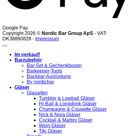
Google Pay
Copyright 2026 ©
Nordic Bar Group ApS
- VAT:
DK38860828 -
Impressum
Im verkauf!
Barzubehör
Bar-Set & Gechenkboxen
Barkeeper-Tools
Backbar-Ausrüstung
By nordicbar
Gläser
Glasarten
Tumbler & Lowball Gläser
Hi-Ball & Longdrink Gläser
Champagne & Coupette Gläser
Nick & Nora Gläser
Cocktail & Martini Gläser
Wein Gläser
Tiki Gläser