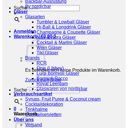
Backbar-Ausrüstung
By nordicbar
Suche
Gläser
×
Glasarten
Tumbler & Lowball Gläser
Hi-Ball & Longdrink Gläser
Anmelden
Champagne & Coupette Gläser
Warenkorb /
€
0,00
0
Nick & Nora Gläser
Cocktail & Martini Gläser
Wein Gläser
Tiki Gläser
Brands
RCR
Onis (Libbey)
Es befinden sich keine Produkte im Warenkorb.
Luigi Bormioli Gläser
Bormioli Rocco
Zurück zum Shop
Royal Leerdam
Glaswaren von nordicbar
Suche
Verbrauchsartikel
×
Syrups, Fruit Puree & Coconut cream
Cocktaildekoration
0
Trinkhalme
Warenkorb
Cocktailservietten
Über uns
Versand