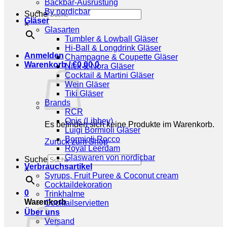
Backbar-Ausrüstung
By nordicbar
Suche
Gläser
×
Glasarten
Tumbler & Lowball Gläser
Hi-Ball & Longdrink Gläser
Anmelden
Champagne & Coupette Gläser
Warenkorb /
€
0,00
0
Nick & Nora Gläser
Cocktail & Martini Gläser
Wein Gläser
Tiki Gläser
Brands
RCR
Onis (Libbey)
Es befinden sich keine Produkte im Warenkorb.
Luigi Bormioli Gläser
Bormioli Rocco
Zurück zum Shop
Royal Leerdam
Glaswaren von nordicbar
Suche
Verbrauchsartikel
×
Syrups, Fruit Puree & Coconut cream
Cocktaildekoration
0
Trinkhalme
Warenkorb
Cocktailservietten
Über uns
Versand