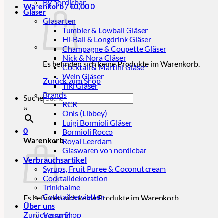
By nordicbar
Warenkorb /
€
0,00
0
Gläser
Glasarten
Tumbler & Lowball Gläser
Hi-Ball & Longdrink Gläser
Champagne & Coupette Gläser
Nick & Nora Gläser
Es befinden sich keine Produkte im Warenkorb.
Cocktail & Martini Gläser
Wein Gläser
Zurück zum Shop
Tiki Gläser
Brands
Suche
RCR
×
Onis (Libbey)
Luigi Bormioli Gläser
0
Bormioli Rocco
Warenkorb
Royal Leerdam
Glaswaren von nordicbar
Verbrauchsartikel
Syrups, Fruit Puree & Coconut cream
Cocktaildekoration
Trinkhalme
Cocktailservietten
Es befinden sich keine Produkte im Warenkorb.
Über uns
Zurück zum Shop
Versand