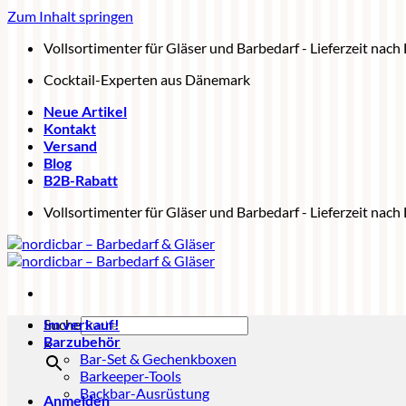
Zum Inhalt springen
Vollsortimenter für Gläser und Barbedarf - Lieferzeit nac
Cocktail-Experten aus Dänemark
Neue Artikel
Kontakt
Versand
Blog
B2B-Rabatt
Vollsortimenter für Gläser und Barbedarf - Lieferzeit nac
Suche
Im verkauf!
Barzubehör
×
Bar-Set & Gechenkboxen
Barkeeper-Tools
Backbar-Ausrüstung
Anmelden