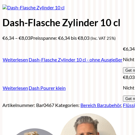
Dash-Flasche Zylinder 10 cl
€
6,34
–
€
8,03
Preisspanne: €6,34 bis €8,03
(Inc. VAT 25%)
€
6,34
Nicht
Weiterlesen
Dash-Flasche Zylinder 10 cl - ohne Ausgießer
€
8,03
Nicht
Weiterlesen
Dash Pourer klein
Artikelnummer:
Bar0467
Kategorien:
Bereich Barzubehör
,
Flüss