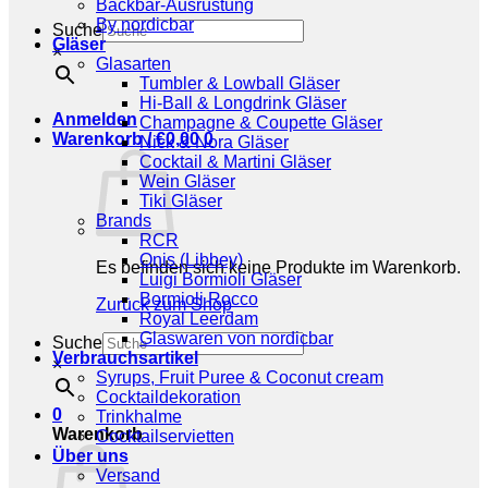
Backbar-Ausrüstung
By nordicbar
Suche
Gläser
×
Glasarten
Tumbler & Lowball Gläser
Hi-Ball & Longdrink Gläser
Anmelden
Champagne & Coupette Gläser
Warenkorb /
€
0,00
0
Nick & Nora Gläser
Cocktail & Martini Gläser
Wein Gläser
Tiki Gläser
Brands
RCR
Onis (Libbey)
Es befinden sich keine Produkte im Warenkorb.
Luigi Bormioli Gläser
Bormioli Rocco
Zurück zum Shop
Royal Leerdam
Glaswaren von nordicbar
Suche
Verbrauchsartikel
×
Syrups, Fruit Puree & Coconut cream
Cocktaildekoration
0
Trinkhalme
Warenkorb
Cocktailservietten
Über uns
Versand