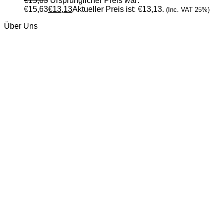
€
15,63
Ursprünglicher Preis war:
€15,63
€
13,13
Aktueller Preis ist: €13,13.
(Inc. VAT 25%)
Über Uns