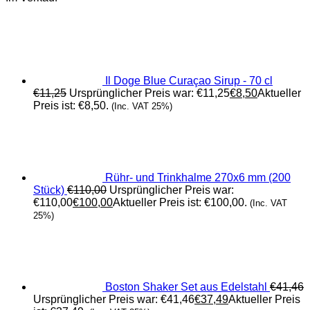
Il Doge Blue Curaçao Sirup - 70 cl
€
11,25
Ursprünglicher Preis war: €11,25
€
8,50
Aktueller
Preis ist: €8,50.
(Inc. VAT 25%)
Rühr- und Trinkhalme 270x6 mm (200
Stück)
€
110,00
Ursprünglicher Preis war:
€110,00
€
100,00
Aktueller Preis ist: €100,00.
(Inc. VAT
25%)
Boston Shaker Set aus Edelstahl
€
41,46
Ursprünglicher Preis war: €41,46
€
37,49
Aktueller Preis