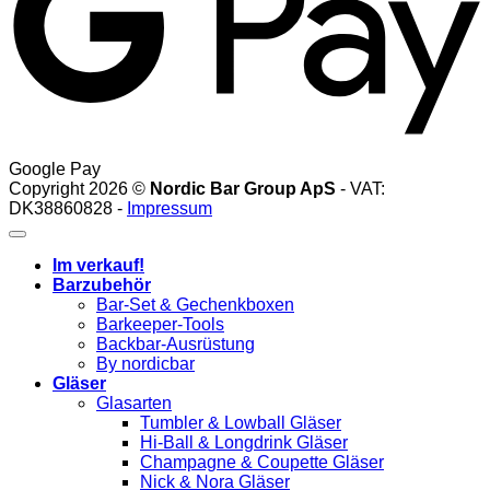
Google Pay
Copyright 2026 ©
Nordic Bar Group ApS
- VAT:
DK38860828 -
Impressum
Im verkauf!
Barzubehör
Bar-Set & Gechenkboxen
Barkeeper-Tools
Backbar-Ausrüstung
By nordicbar
Gläser
Glasarten
Tumbler & Lowball Gläser
Hi-Ball & Longdrink Gläser
Champagne & Coupette Gläser
Nick & Nora Gläser