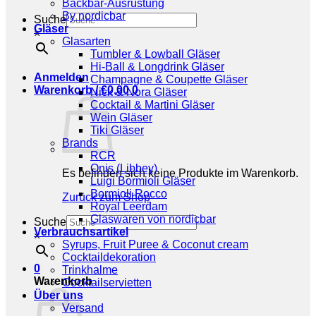
Backbar-Ausrüstung
By nordicbar
Suche
Gläser
×
Glasarten
Tumbler & Lowball Gläser
Hi-Ball & Longdrink Gläser
Anmelden
Champagne & Coupette Gläser
Warenkorb /
€
0,00
0
Nick & Nora Gläser
Cocktail & Martini Gläser
Wein Gläser
Tiki Gläser
Brands
RCR
Onis (Libbey)
Es befinden sich keine Produkte im Warenkorb.
Luigi Bormioli Gläser
Bormioli Rocco
Zurück zum Shop
Royal Leerdam
Glaswaren von nordicbar
Suche
Verbrauchsartikel
×
Syrups, Fruit Puree & Coconut cream
Cocktaildekoration
0
Trinkhalme
Warenkorb
Cocktailservietten
Über uns
Versand