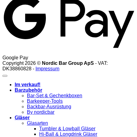
Google Pay
Copyright 2026 ©
Nordic Bar Group ApS
- VAT:
DK38860828 -
Impressum
Im verkauf!
Barzubehör
Bar-Set & Gechenkboxen
Barkeeper-Tools
Backbar-Ausrüstung
By nordicbar
Gläser
Glasarten
Tumbler & Lowball Gläser
Hi-Ball & Longdrink Gläser