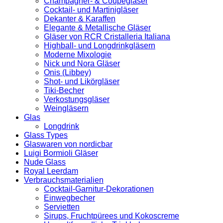
Champagner- & Coupégläser
Cocktail- und Martinigläser
Dekanter & Karaffen
Elegante & Metallische Gläser
Gläser von RCR Cristalleria Italiana
Highball- und Longdrinkgläsern
Moderne Mixologie
Nick und Nora Gläser
Onis (Libbey)
Shot- und Likörgläser
Tiki-Becher
Verkostungsgläser
Weingläsern
Glas
Longdrink
Glass Types
Glaswaren von nordicbar
Luigi Bormioli Gläser
Nude Glass
Royal Leerdam
Verbrauchsmaterialien
Cocktail-Garnitur-Dekorationen
Einwegbecher
Servietten
Sirups, Fruchtpürees und Kokoscreme