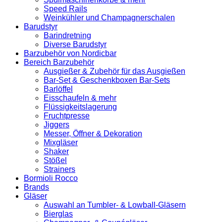
Speed Rails
Weinkühler und Champagnerschalen
Barudstyr
Barindretning
Diverse Barudstyr
Barzubehör von Nordicbar
Bereich Barzubehör
Ausgießer & Zubehör für das Ausgießen
Bar-Set & Geschenkboxen Bar-Sets
Barlöffel
Eisschaufeln & mehr
Flüssigkeitslagerung
Fruchtpresse
Jiggers
Messer, Öffner & Dekoration
Mixgläser
Shaker
Stößel
Strainers
Bormioli Rocco
Brands
Gläser
Auswahl an Tumbler- & Lowball-Gläsern
Bierglas