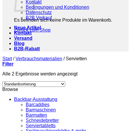
Kontakt
Bedingungen und Konditionen
Datenschutz
B2B Verkauf
Es befinden sich keine Produkte im Warenkorb.
Neue Artikel
Zurück zum Shop
Kontakt
Versand
Blog
B2B-Rabatt
Start
/
Verbrauchsmaterialien
/
Servietten
Filter
Alle 2 Ergebnisse werden angezeigt
Browse
Backbar-Ausstattung
Barcaddies
Barmaschinen
Barmatten
Schneidebretter
Serviertabletts
Spülmaschinenkörbe & mehr