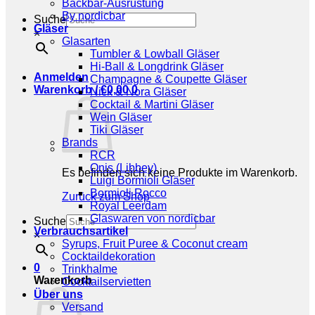
Backbar-Ausrüstung
By nordicbar
Suche
Gläser
×
Glasarten
Tumbler & Lowball Gläser
Hi-Ball & Longdrink Gläser
Anmelden
Champagne & Coupette Gläser
Warenkorb /
€
0,00
0
Nick & Nora Gläser
Cocktail & Martini Gläser
Wein Gläser
Tiki Gläser
Brands
RCR
Onis (Libbey)
Es befinden sich keine Produkte im Warenkorb.
Luigi Bormioli Gläser
Bormioli Rocco
Zurück zum Shop
Royal Leerdam
Glaswaren von nordicbar
Suche
Verbrauchsartikel
×
Syrups, Fruit Puree & Coconut cream
Cocktaildekoration
0
Trinkhalme
Warenkorb
Cocktailservietten
Über uns
Versand