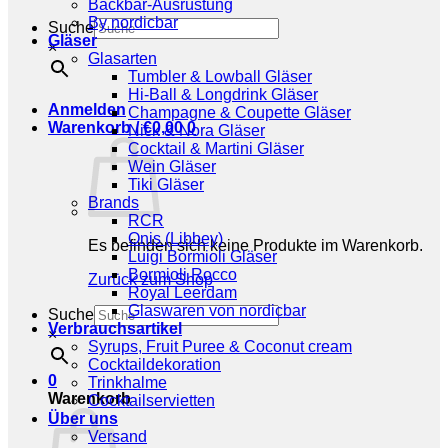
Backbar-Ausrüstung
By nordicbar
Suche
Gläser
×
Glasarten
Tumbler & Lowball Gläser
Hi-Ball & Longdrink Gläser
Anmelden
Champagne & Coupette Gläser
Warenkorb /
€
0,00
0
Nick & Nora Gläser
Cocktail & Martini Gläser
Wein Gläser
Tiki Gläser
Brands
RCR
Onis (Libbey)
Es befinden sich keine Produkte im Warenkorb.
Luigi Bormioli Gläser
Bormioli Rocco
Zurück zum Shop
Royal Leerdam
Glaswaren von nordicbar
Suche
Verbrauchsartikel
×
Syrups, Fruit Puree & Coconut cream
Cocktaildekoration
0
Trinkhalme
Warenkorb
Cocktailservietten
Über uns
Versand