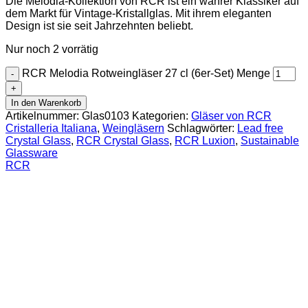
Die Melodia-Kollektion von RCR ist ein wahrer Klassiker auf
dem Markt für Vintage-Kristallglas. Mit ihrem eleganten
Design ist sie seit Jahrzehnten beliebt.
Nur noch 2 vorrätig
RCR Melodia Rotweingläser 27 cl (6er-Set) Menge
In den Warenkorb
Artikelnummer:
Glas0103
Kategorien:
Gläser von RCR
Cristalleria Italiana
,
Weingläsern
Schlagwörter:
Lead free
Crystal Glass
,
RCR Crystal Glass
,
RCR Luxion
,
Sustainable
Glassware
RCR