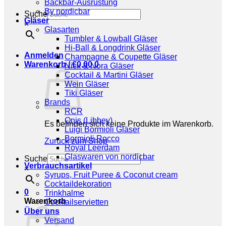
Backbar-Ausrüstung
By nordicbar
Suche
Gläser
×
Glasarten
Tumbler & Lowball Gläser
Hi-Ball & Longdrink Gläser
Anmelden
Champagne & Coupette Gläser
Warenkorb /
€
0,00
0
Nick & Nora Gläser
Cocktail & Martini Gläser
Wein Gläser
Tiki Gläser
Brands
RCR
Onis (Libbey)
Es befinden sich keine Produkte im Warenkorb.
Luigi Bormioli Gläser
Bormioli Rocco
Zurück zum Shop
Royal Leerdam
Glaswaren von nordicbar
Suche
Verbrauchsartikel
×
Syrups, Fruit Puree & Coconut cream
Cocktaildekoration
0
Trinkhalme
Warenkorb
Cocktailservietten
Über uns
Versand