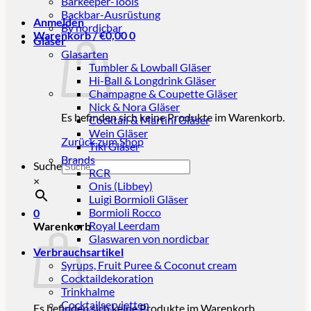
Barkeeper-Tools
Backbar-Ausrüstung
Anmelden
By nordicbar
Warenkorb /
€
0,00
0
Gläser
Glasarten
Tumbler & Lowball Gläser
Hi-Ball & Longdrink Gläser
Champagne & Coupette Gläser
Nick & Nora Gläser
Es befinden sich keine Produkte im Warenkorb.
Cocktail & Martini Gläser
Wein Gläser
Zurück zum Shop
Tiki Gläser
Brands
Suche
RCR
×
Onis (Libbey)
Luigi Bormioli Gläser
Bormioli Rocco
0
Royal Leerdam
Warenkorb
Glaswaren von nordicbar
Verbrauchsartikel
Syrups, Fruit Puree & Coconut cream
Cocktaildekoration
Trinkhalme
Cocktailservietten
Es befinden sich keine Produkte im Warenkorb.