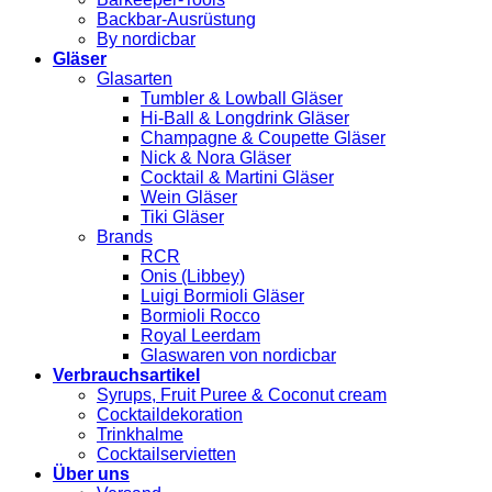
Backbar-Ausrüstung
By nordicbar
Gläser
Glasarten
Tumbler & Lowball Gläser
Hi-Ball & Longdrink Gläser
Champagne & Coupette Gläser
Nick & Nora Gläser
Cocktail & Martini Gläser
Wein Gläser
Tiki Gläser
Brands
RCR
Onis (Libbey)
Luigi Bormioli Gläser
Bormioli Rocco
Royal Leerdam
Glaswaren von nordicbar
Verbrauchsartikel
Syrups, Fruit Puree & Coconut cream
Cocktaildekoration
Trinkhalme
Cocktailservietten
Über uns