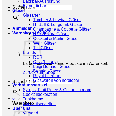
Backbar-Ausrüstung
By nordicbar
Suche
Gläser
×
Glasarten
Tumbler & Lowball Gläser
Hi-Ball & Longdrink Gläser
Anmelden
Champagne & Coupette Gläser
Warenkorb /
€
0,00
0
Nick & Nora Gläser
Cocktail & Martini Gläser
Wein Gläser
Tiki Gläser
Brands
RCR
Onis (Libbey)
Es befinden sich keine Produkte im Warenkorb.
Luigi Bormioli Gläser
Bormioli Rocco
Zurück zum Shop
Royal Leerdam
Glaswaren von nordicbar
Suche
Verbrauchsartikel
×
Syrups, Fruit Puree & Coconut cream
Cocktaildekoration
0
Trinkhalme
Warenkorb
Cocktailservietten
Über uns
Versand