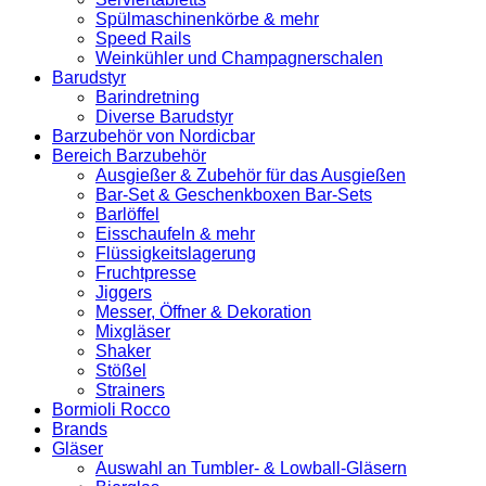
Spülmaschinenkörbe & mehr
Speed Rails
Weinkühler und Champagnerschalen
Barudstyr
Barindretning
Diverse Barudstyr
Barzubehör von Nordicbar
Bereich Barzubehör
Ausgießer & Zubehör für das Ausgießen
Bar-Set & Geschenkboxen Bar-Sets
Barlöffel
Eisschaufeln & mehr
Flüssigkeitslagerung
Fruchtpresse
Jiggers
Messer, Öffner & Dekoration
Mixgläser
Shaker
Stößel
Strainers
Bormioli Rocco
Brands
Gläser
Auswahl an Tumbler- & Lowball-Gläsern