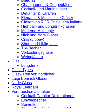
Bierglas
Champagner- & Coupégläser
Cocktail- und Martinigläser
Dekanter & Karaffen
Elegante & Metallische Gläser
Gläser von RCR Cristalleria Italiana
Highball- und Longdrinkgläsern
Moderne Mixologie
Nick und Nora Gläser
Onis (Libbey)
Shot- und Likörgläser
Tiki-Becher
Verkostungsgläser
Weingläsern
Glas
Longdrink
Glass Types
Glaswaren von nordicbar
Luigi Bormioli Gläser
Nude Glass
Royal Leerdam
Verbrauchsmaterialien
Cocktail-Garnitur-Dekorationen
Einwegbecher
Servietten