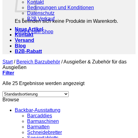
Kontakt
Bedingungen und Konditionen
Datenschutz
B2B Verkauf
Es befinden sich keine Produkte im Warenkorb.
Neue Artikel
Zurück zum Shop
Kontakt
Versand
Blog
B2B-Rabatt
Start
/
Bereich Barzubehör
/
Ausgießer & Zubehör für das
Ausgießen
Filter
Alle 25 Ergebnisse werden angezeigt
Browse
Backbar-Ausstattung
Barcaddies
Barmaschinen
Barmatten
Schneidebretter
Serviertabletts