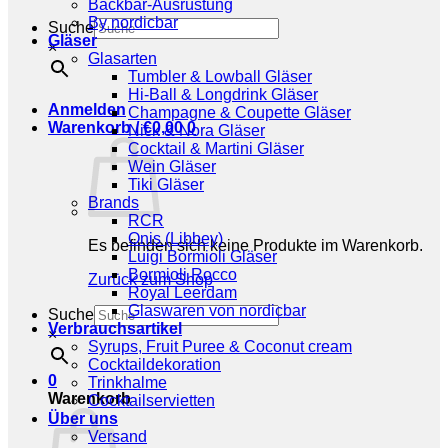
Backbar-Ausrüstung
By nordicbar
Suche
Gläser
×
Glasarten
Tumbler & Lowball Gläser
Hi-Ball & Longdrink Gläser
Anmelden
Champagne & Coupette Gläser
Warenkorb /
€
0,00
0
Nick & Nora Gläser
Cocktail & Martini Gläser
Wein Gläser
Tiki Gläser
Brands
RCR
Onis (Libbey)
Es befinden sich keine Produkte im Warenkorb.
Luigi Bormioli Gläser
Bormioli Rocco
Zurück zum Shop
Royal Leerdam
Glaswaren von nordicbar
Suche
Verbrauchsartikel
×
Syrups, Fruit Puree & Coconut cream
Cocktaildekoration
0
Trinkhalme
Warenkorb
Cocktailservietten
Über uns
Versand