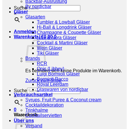
Backbar-Ausrüstung
By nordicbar
Suche
Gläser
×
Glasarten
Tumbler & Lowball Gläser
Hi-Ball & Longdrink Gläser
Anmelden
Champagne & Coupette Gläser
Warenkorb /
€
0,00
0
Nick & Nora Gläser
Cocktail & Martini Gläser
Wein Gläser
Tiki Gläser
Brands
RCR
Onis (Libbey)
Es befinden sich keine Produkte im Warenkorb.
Luigi Bormioli Gläser
Bormioli Rocco
Zurück zum Shop
Royal Leerdam
Glaswaren von nordicbar
Suche
Verbrauchsartikel
×
Syrups, Fruit Puree & Coconut cream
Cocktaildekoration
0
Trinkhalme
Warenkorb
Cocktailservietten
Über uns
Versand