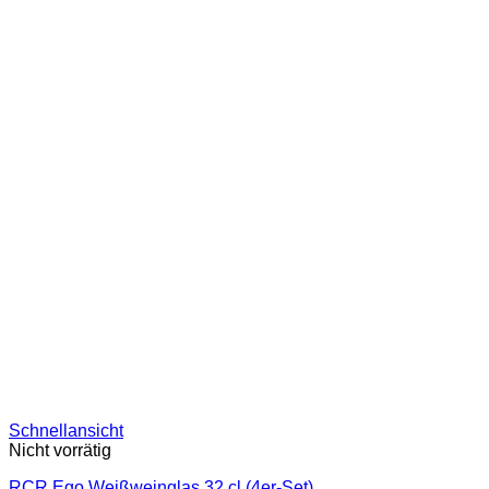
Schnellansicht
Nicht vorrätig
RCR Ego Weißweinglas 32 cl (4er-Set)