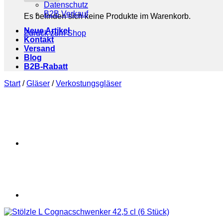
Datenschutz
B2B Verkauf
Es befinden sich keine Produkte im Warenkorb.
Neue Artikel
Zurück zum Shop
Kontakt
Versand
Blog
B2B-Rabatt
Start
/
Gläser
/
Verkostungsgläser