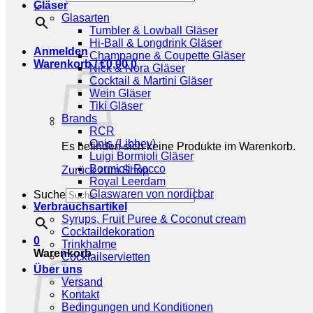
Gläser
×
Glasarten
Tumbler & Lowball Gläser
Hi-Ball & Longdrink Gläser
Anmelden
Champagne & Coupette Gläser
Warenkorb /
€
0,00
0
Nick & Nora Gläser
Cocktail & Martini Gläser
Wein Gläser
Tiki Gläser
Brands
RCR
Onis (Libbey)
Es befinden sich keine Produkte im Warenkorb.
Luigi Bormioli Gläser
Bormioli Rocco
Zurück zum Shop
Royal Leerdam
Glaswaren von nordicbar
Suche
Verbrauchsartikel
×
Syrups, Fruit Puree & Coconut cream
Cocktaildekoration
0
Trinkhalme
Warenkorb
Cocktailservietten
Über uns
Versand
Kontakt
Bedingungen und Konditionen