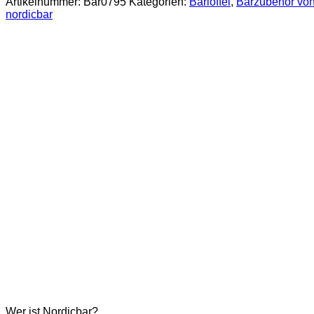
Artikelnummer:
Bar0795
Kategorien:
Barlöffel
,
Barzubehör von
nordicbar
Wer ist Nordicbar?