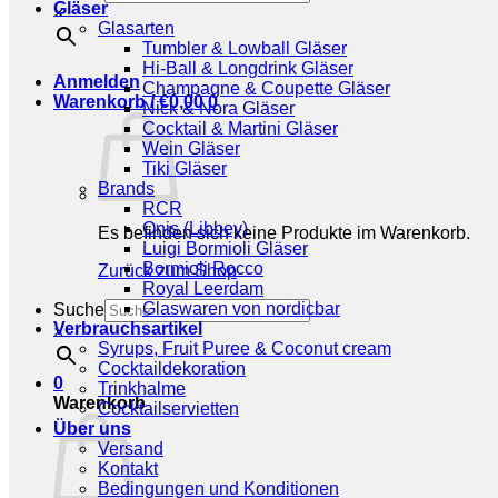
Gläser
×
Glasarten
Tumbler & Lowball Gläser
Hi-Ball & Longdrink Gläser
Anmelden
Champagne & Coupette Gläser
Warenkorb /
€
0,00
0
Nick & Nora Gläser
Cocktail & Martini Gläser
Wein Gläser
Tiki Gläser
Brands
RCR
Onis (Libbey)
Es befinden sich keine Produkte im Warenkorb.
Luigi Bormioli Gläser
Bormioli Rocco
Zurück zum Shop
Royal Leerdam
Glaswaren von nordicbar
Suche
Verbrauchsartikel
×
Syrups, Fruit Puree & Coconut cream
Cocktaildekoration
0
Trinkhalme
Warenkorb
Cocktailservietten
Über uns
Versand
Kontakt
Bedingungen und Konditionen