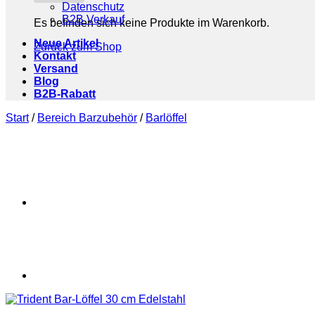
Datenschutz
B2B Verkauf
Es befinden sich keine Produkte im Warenkorb.
Neue Artikel
Zurück zum Shop
Kontakt
Versand
Blog
B2B-Rabatt
Start
/
Bereich Barzubehör
/
Barlöffel