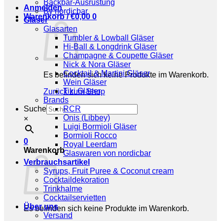
Backbar-Ausrüstung
Anmelden
By nordicbar
Warenkorb /
€
0,00
0
Gläser
Glasarten
Tumbler & Lowball Gläser
Hi-Ball & Longdrink Gläser
Champagne & Coupette Gläser
Nick & Nora Gläser
Cocktail & Martini Gläser
Es befinden sich keine Produkte im Warenkorb.
Wein Gläser
Tiki Gläser
Zurück zum Shop
Brands
Suche
RCR
Onis (Libbey)
×
Luigi Bormioli Gläser
Bormioli Rocco
0
Royal Leerdam
Warenkorb
Glaswaren von nordicbar
Verbrauchsartikel
Syrups, Fruit Puree & Coconut cream
Cocktaildekoration
Trinkhalme
Cocktailservietten
Über uns
Es befinden sich keine Produkte im Warenkorb.
Versand