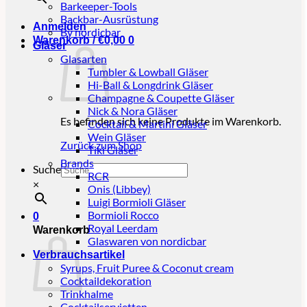
Barkeeper-Tools
Backbar-Ausrüstung
Anmelden
By nordicbar
Warenkorb /
€
0,00
0
Gläser
Glasarten
Tumbler & Lowball Gläser
Hi-Ball & Longdrink Gläser
Champagne & Coupette Gläser
Nick & Nora Gläser
Es befinden sich keine Produkte im Warenkorb.
Cocktail & Martini Gläser
Wein Gläser
Zurück zum Shop
Tiki Gläser
Brands
Suche
RCR
×
Onis (Libbey)
Luigi Bormioli Gläser
Bormioli Rocco
0
Royal Leerdam
Warenkorb
Glaswaren von nordicbar
Verbrauchsartikel
Syrups, Fruit Puree & Coconut cream
Cocktaildekoration
Trinkhalme
Cocktailservietten