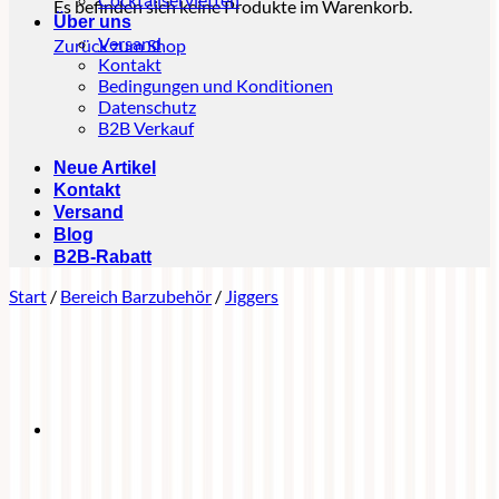
Es befinden sich keine Produkte im Warenkorb.
Über uns
Versand
Zurück zum Shop
Kontakt
Bedingungen und Konditionen
Datenschutz
B2B Verkauf
Neue Artikel
Kontakt
Versand
Blog
B2B-Rabatt
Start
/
Bereich Barzubehör
/
Jiggers