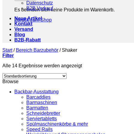
Datenschutz
B2B Verkauf
Es befinden sich keine Produkte im Warenkorb.
Neue Artikel
Zurück zum Shop
Kontakt
Versand
Blog
B2B-Rabatt
Start
/
Bereich Barzubehör
/
Shaker
Filter
Alle 14 Ergebnisse werden angezeigt
Browse
Backbar-Ausstattung
Barcaddies
Barmaschinen
Barmatten
Schneidebretter
Serviertabletts
Spülmaschinenkörbe & mehr
Speed Rails