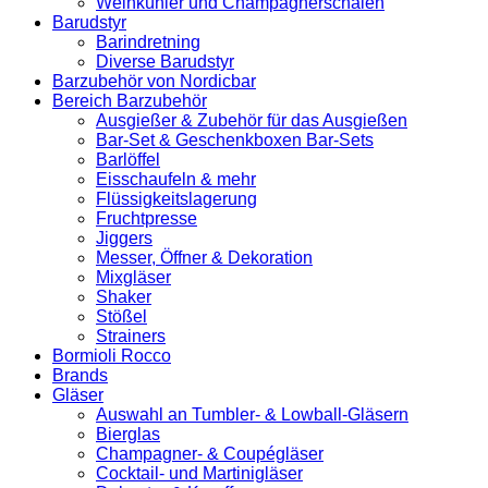
Weinkühler und Champagnerschalen
Barudstyr
Barindretning
Diverse Barudstyr
Barzubehör von Nordicbar
Bereich Barzubehör
Ausgießer & Zubehör für das Ausgießen
Bar-Set & Geschenkboxen Bar-Sets
Barlöffel
Eisschaufeln & mehr
Flüssigkeitslagerung
Fruchtpresse
Jiggers
Messer, Öffner & Dekoration
Mixgläser
Shaker
Stößel
Strainers
Bormioli Rocco
Brands
Gläser
Auswahl an Tumbler- & Lowball-Gläsern
Bierglas
Champagner- & Coupégläser
Cocktail- und Martinigläser