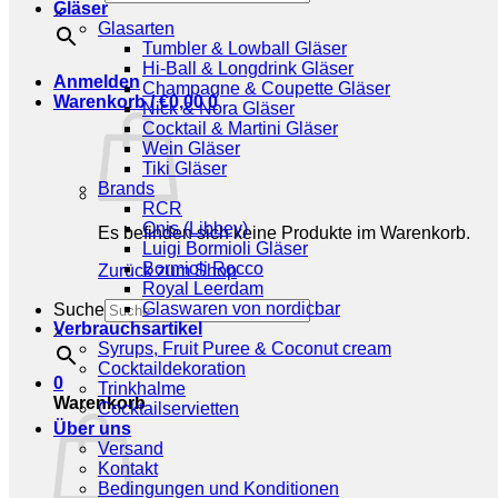
Gläser
×
Glasarten
Tumbler & Lowball Gläser
Hi-Ball & Longdrink Gläser
Anmelden
Champagne & Coupette Gläser
Warenkorb /
€
0,00
0
Nick & Nora Gläser
Cocktail & Martini Gläser
Wein Gläser
Tiki Gläser
Brands
RCR
Onis (Libbey)
Es befinden sich keine Produkte im Warenkorb.
Luigi Bormioli Gläser
Bormioli Rocco
Zurück zum Shop
Royal Leerdam
Glaswaren von nordicbar
Suche
Verbrauchsartikel
×
Syrups, Fruit Puree & Coconut cream
Cocktaildekoration
0
Trinkhalme
Warenkorb
Cocktailservietten
Über uns
Versand
Kontakt
Bedingungen und Konditionen