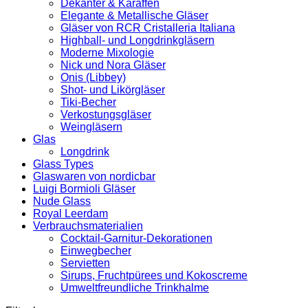
Dekanter & Karaffen
Elegante & Metallische Gläser
Gläser von RCR Cristalleria Italiana
Highball- und Longdrinkgläsern
Moderne Mixologie
Nick und Nora Gläser
Onis (Libbey)
Shot- und Likörgläser
Tiki-Becher
Verkostungsgläser
Weingläsern
Glas
Longdrink
Glass Types
Glaswaren von nordicbar
Luigi Bormioli Gläser
Nude Glass
Royal Leerdam
Verbrauchsmaterialien
Cocktail-Garnitur-Dekorationen
Einwegbecher
Servietten
Sirups, Fruchtpürees und Kokoscreme
Umweltfreundliche Trinkhalme