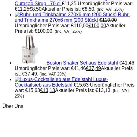
Curaçao Sirup - 70 cl
€
11,25
Ursprünglicher Preis war:
€11,25
€
8,50
Aktueller Preis ist: €8,50.
(Inc. VAT 25%)
Rühr-
und Trinkhalme 270x6 mm (200 Stück)
€
110,00
Ursprünglicher Preis war: €110,00
€
100,00
Aktueller
Preis ist: €100,00.
(Inc. VAT 25%)
Boston Shaker Set aus Edelstahl
€
41,46
Ursprünglicher Preis war: €41,46
€
37,49
Aktueller Preis
ist: €37,49.
(Inc. VAT 25%)
Luxus-
Cocktailsieb aus Edelstahl
€
15,63
Ursprünglicher Preis
war: €15,63
€
13,13
Aktueller Preis ist: €13,13.
(Inc. VAT
25%)
Über Uns