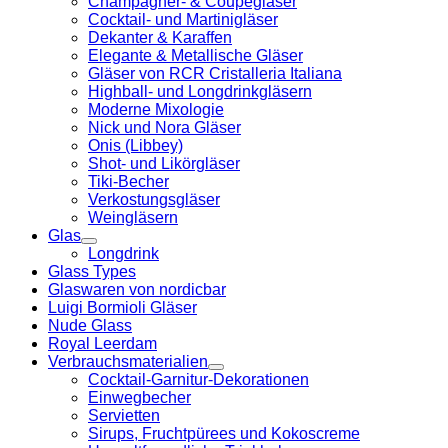
Champagner- & Coupégläser
Cocktail- und Martinigläser
Dekanter & Karaffen
Elegante & Metallische Gläser
Gläser von RCR Cristalleria Italiana
Highball- und Longdrinkgläsern
Moderne Mixologie
Nick und Nora Gläser
Onis (Libbey)
Shot- und Likörgläser
Tiki-Becher
Verkostungsgläser
Weingläsern
Glas
Longdrink
Glass Types
Glaswaren von nordicbar
Luigi Bormioli Gläser
Nude Glass
Royal Leerdam
Verbrauchsmaterialien
Cocktail-Garnitur-Dekorationen
Einwegbecher
Servietten
Sirups, Fruchtpürees und Kokoscreme