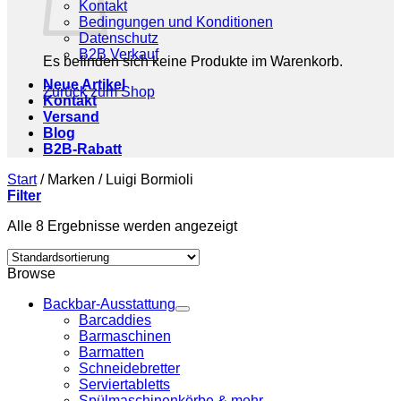
Kontakt
Bedingungen und Konditionen
Datenschutz
B2B Verkauf
Es befinden sich keine Produkte im Warenkorb.
Neue Artikel
Zurück zum Shop
Kontakt
Versand
Blog
B2B-Rabatt
Start
/
Marken
/
Luigi Bormioli
Filter
Alle 8 Ergebnisse werden angezeigt
Browse
Backbar-Ausstattung
Barcaddies
Barmaschinen
Barmatten
Schneidebretter
Serviertabletts
Spülmaschinenkörbe & mehr