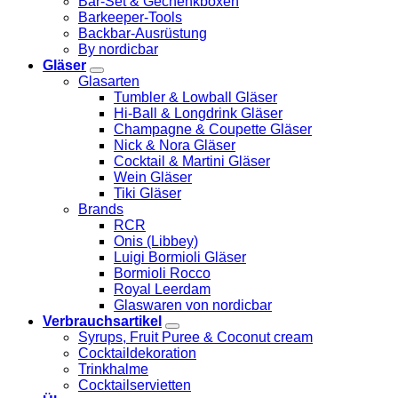
Bar-Set & Gechenkboxen
Barkeeper-Tools
Backbar-Ausrüstung
By nordicbar
Gläser
Glasarten
Tumbler & Lowball Gläser
Hi-Ball & Longdrink Gläser
Champagne & Coupette Gläser
Nick & Nora Gläser
Cocktail & Martini Gläser
Wein Gläser
Tiki Gläser
Brands
RCR
Onis (Libbey)
Luigi Bormioli Gläser
Bormioli Rocco
Royal Leerdam
Glaswaren von nordicbar
Verbrauchsartikel
Syrups, Fruit Puree & Coconut cream
Cocktaildekoration
Trinkhalme
Cocktailservietten