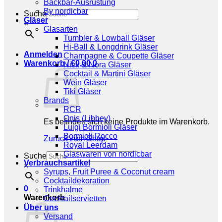
Backbar-Ausrüstung
By nordicbar
Suche
Gläser
×
Glasarten
Tumbler & Lowball Gläser
Hi-Ball & Longdrink Gläser
Anmelden
Champagne & Coupette Gläser
Warenkorb /
€
0,00
0
Nick & Nora Gläser
Cocktail & Martini Gläser
Wein Gläser
Tiki Gläser
Brands
RCR
Onis (Libbey)
Es befinden sich keine Produkte im Warenkorb.
Luigi Bormioli Gläser
Bormioli Rocco
Zurück zum Shop
Royal Leerdam
Glaswaren von nordicbar
Suche
Verbrauchsartikel
×
Syrups, Fruit Puree & Coconut cream
Cocktaildekoration
0
Trinkhalme
Warenkorb
Cocktailservietten
Über uns
Versand