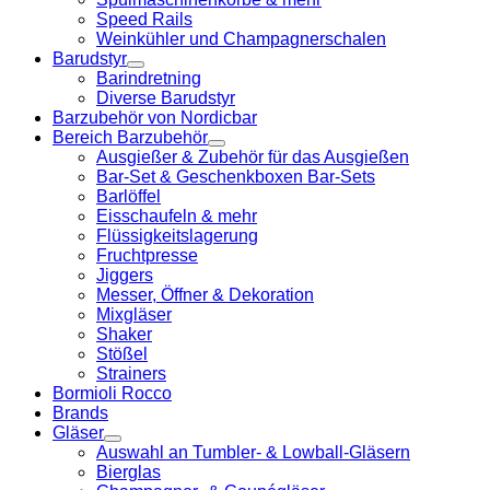
Speed Rails
Weinkühler und Champagnerschalen
Barudstyr
Barindretning
Diverse Barudstyr
Barzubehör von Nordicbar
Bereich Barzubehör
Ausgießer & Zubehör für das Ausgießen
Bar-Set & Geschenkboxen Bar-Sets
Barlöffel
Eisschaufeln & mehr
Flüssigkeitslagerung
Fruchtpresse
Jiggers
Messer, Öffner & Dekoration
Mixgläser
Shaker
Stößel
Strainers
Bormioli Rocco
Brands
Gläser
Auswahl an Tumbler- & Lowball-Gläsern
Bierglas