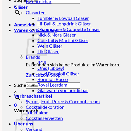
By nordicbar
×
Gläser
Glasarten
Tumbler & Lowball Gläser
Hi-Ball & Longdrink Gläser
Anmelden
Champagne & Coupette Gläser
Warenkorb /
€
0,00
0
Nick & Nora Gläser
Cocktail & Martini Gläser
Wein Gläser
Tiki Gläser
Brands
RCR
Es befinden sich keine Produkte im Warenkorb.
Onis (Libbey)
Luigi Bormioli Gläser
Zurück zum Shop
Bormioli Rocco
Royal Leerdam
Suche
Glaswaren von nordicbar
×
Verbrauchsartikel
Syrups, Fruit Puree & Coconut cream
0
Cocktaildekoration
Warenkorb
Trinkhalme
Cocktailservietten
Über uns
Versand