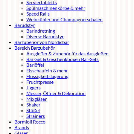
Serviertabletts
Spülmaschinenkörbe & mehr
Speed Rails
Weinkühler und Champagnerschalen
Barudstyr
Barindretning
Diverse Barudstyr
Barzubehör von Nordicbar
Bereich Barzubehör
Ausgießer & Zubehör für das Ausgießen
Bar-Set & Geschenkboxen Bar-Sets
Barlöffel
Eisschaufeln & mehr
Flüssigkeitslagerung
Fruchtpresse
Jiggers
Messer, Öffner & Dekoration
Mixgläser
Shaker
Stößel
Strainers
Bormioli Rocco
Brands
Gläser