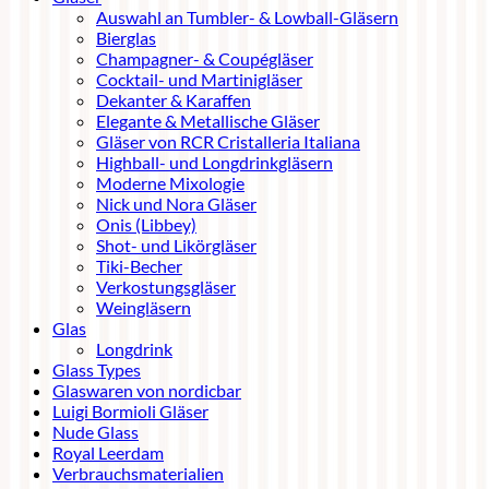
Auswahl an Tumbler- & Lowball-Gläsern
Bierglas
Champagner- & Coupégläser
Cocktail- und Martinigläser
Dekanter & Karaffen
Elegante & Metallische Gläser
Gläser von RCR Cristalleria Italiana
Highball- und Longdrinkgläsern
Moderne Mixologie
Nick und Nora Gläser
Onis (Libbey)
Shot- und Likörgläser
Tiki-Becher
Verkostungsgläser
Weingläsern
Glas
Longdrink
Glass Types
Glaswaren von nordicbar
Luigi Bormioli Gläser
Nude Glass
Royal Leerdam
Verbrauchsmaterialien