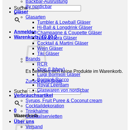
Backbar-Ausrüstung
By nordicbar
Suche
Gläser
×
Glasarten
Tumbler & Lowball Gläser
Hi-Ball & Longdrink Gläser
Anmelden
Champagne & Coupette Gläser
Warenkorb /
€
0,00
0
Nick & Nora Gläser
Cocktail & Martini Gläser
Wein Gläser
Tiki Gläser
Brands
RCR
Onis (Libbey)
Es befinden sich keine Produkte im Warenkorb.
Luigi Bormioli Gläser
Bormioli Rocco
Zurück zum Shop
Royal Leerdam
Glaswaren von nordicbar
Suche
Verbrauchsartikel
×
Syrups, Fruit Puree & Coconut cream
Cocktaildekoration
0
Trinkhalme
Warenkorb
Cocktailservietten
Über uns
Versand