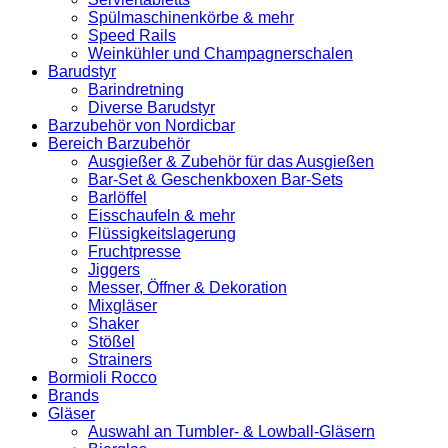
Spülmaschinenkörbe & mehr
Speed Rails
Weinkühler und Champagnerschalen
Barudstyr
Barindretning
Diverse Barudstyr
Barzubehör von Nordicbar
Bereich Barzubehör
Ausgießer & Zubehör für das Ausgießen
Bar-Set & Geschenkboxen Bar-Sets
Barlöffel
Eisschaufeln & mehr
Flüssigkeitslagerung
Fruchtpresse
Jiggers
Messer, Öffner & Dekoration
Mixgläser
Shaker
Stößel
Strainers
Bormioli Rocco
Brands
Gläser
Auswahl an Tumbler- & Lowball-Gläsern