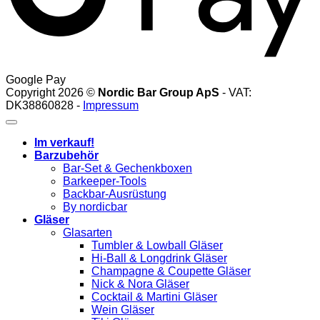
Google Pay
Copyright 2026 ©
Nordic Bar Group ApS
- VAT:
DK38860828 -
Impressum
Im verkauf!
Barzubehör
Bar-Set & Gechenkboxen
Barkeeper-Tools
Backbar-Ausrüstung
By nordicbar
Gläser
Glasarten
Tumbler & Lowball Gläser
Hi-Ball & Longdrink Gläser
Champagne & Coupette Gläser
Nick & Nora Gläser
Cocktail & Martini Gläser
Wein Gläser