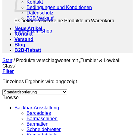
Kontakt
Bedingungen und Konditionen
Datenschutz
B2B Verkauf
Es befinden sich keine Produkte im Warenkorb.
Neue Artikel
Zurück zum Shop
Kontakt
Versand
Blog
B2B-Rabatt
Start
/
Produkte verschlagwortet mit „Tumbler & Lowball
Glass“
Filter
Einzelnes Ergebnis wird angezeigt
Browse
Backbar-Ausstattung
Barcaddies
Barmaschinen
Barmatten
Schneidebretter
Serviertabletts