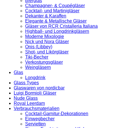
Bierglas
Champagner- & Coupégläser
Cocktail- und Martinigläser
Dekanter & Karaffen
Elegante & Metallische Gläser
Gläser von RCR Cristalleria Italiana
Highball- und Longdrinkgläsern
Moderne Mixologie
Nick und Nora Gläser
Onis (Libbey)
Shot- und Likörgläser
Tiki-Becher
Verkostungsgläser
Weingläsern
Glas
Longdrink
Glass Types
Glaswaren von nordicbar
Luigi Bormioli Gläser
Nude Glass
Royal Leerdam
Verbrauchsmaterialien
Cocktail-Garnitur-Dekorationen
Einwegbecher
Servietten