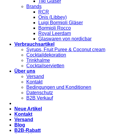
Tiki Gläser
Brands
RCR
Onis (Libbey)
Luigi Bormioli Gläser
Bormioli Rocco
Royal Leerdam
Glaswaren von nordicbar
Verbrauchsartikel
Syrups, Fruit Puree & Coconut cream
Cocktaildekoration
Trinkhalme
Cocktailservietten
Über uns
Versand
Kontakt
Bedingungen und Konditionen
Datenschutz
B2B Verkauf
Neue Artikel
Kontakt
Versand
Blog
B2B-Rabatt